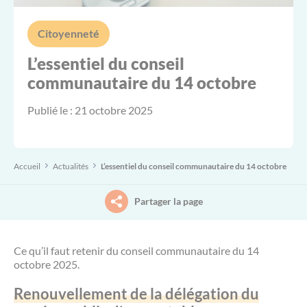
Petite enfance (0-3 ans)
Le projet de territoire
La piscine intercommunale Acorus
Aide aux démarches à France Services
Citoyenneté
Jeunesse (11-30 ans)
L’essentiel du conseil
L’organisation (élus, instances et services)
L’office des Sports Saint-Méen Montauban
Culture
communautaire du 14 octobre
Habitat / Urbanisme
Publié le :
21 octobre 2025
Le conseil communautaire
L’agenda des sorties et découvertes sur le
Déplacements
territoire (Spectacles, animations, visites
guidées…)
Environnement
Les compétences
Habitat
Accueil
Actualités
L’essentiel du conseil communautaire du 14 octobre
Déplacements
Les grands projets
Économie
Partager la page
Payer en ligne
Les marchés publics
Emploi et formation professionnelle
Ce qu’il faut retenir du conseil communautaire du 14
L'agenda des permanences
octobre 2025.
Le budget
Environnement
Renouvellement de la délégation du