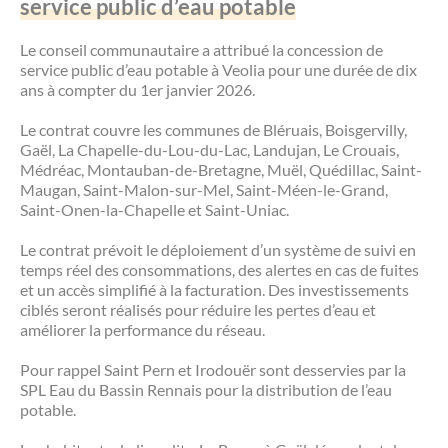
service public d’eau potable
Les offres d’emploi de la communauté de
Eau et assainissement
communes
Le conseil communautaire a attribué la concession de
Travaux
service public d’eau potable à Veolia pour une durée de dix
Nos publications
ans à compter du 1er janvier 2026.
Numérique
Le contrat couvre les communes de Bléruais, Boisgervilly,
Gaël, La Chapelle-du-Lou-du-Lac, Landujan, Le Crouais,
Médréac, Montauban-de-Bretagne, Muël, Quédillac, Saint-
Annuaire de contacts
Maugan, Saint-Malon-sur-Mel, Saint-Méen-le-Grand,
Saint-Onen-la-Chapelle et Saint-Uniac.
Le contrat prévoit le déploiement d’un système de suivi en
temps réel des consommations, des alertes en cas de fuites
et un accès simplifié à la facturation. Des investissements
ciblés seront réalisés pour réduire les pertes d’eau et
améliorer la performance du réseau.
Pour rappel Saint Pern et Irodouër sont desservies par la
SPL Eau du Bassin Rennais pour la distribution de l’eau
potable.