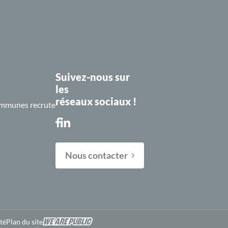
Suivez-nous sur
les
réseaux sociaux !
mmunes recrute
Nous contacter
A-
A+
té
Plan du site