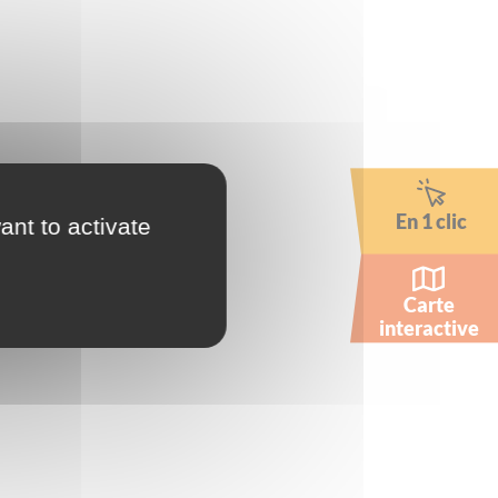
En 1 clic
ant to activate
Carte
interactive