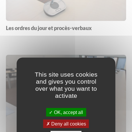
Les offres d’emploi de la communauté de
Eau et assainissement
communes
Travaux
Nos publications
Les ordres du jour et procès-verbaux
Numérique
Annuaire de contacts
This site uses cookies
and gives you control
over what you want to
activate
OK, accept all
Deny all cookies