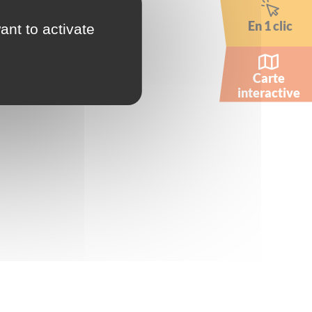
En 1 clic
ant to activate
Carte
interactive