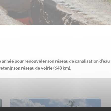
La communauté de communes investit
nnée pour renouveler son réseau de canalisation d’eau 
chaque année pour créer, aménager et
entretenir son réseau de voirie (648
etenir son réseau de voirie (648 km).
km). Les riverains ont aussi des
obligations en mat[...]
Lire la suite