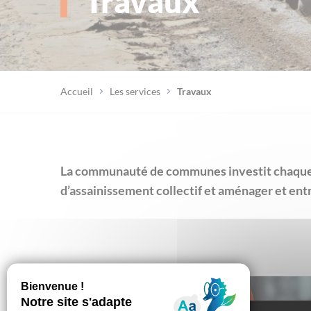
Travaux
Accueil
Les services
Travaux
Retrouvez, sur cette page
La communauté de communes investit chaque a
régulièrement actualisée, les infos
pratiques des travaux coordonnés par
d’assainissement collectif et aménager et entr
la communauté de communes en
matière d’assainissement, [...]
Lire la suite