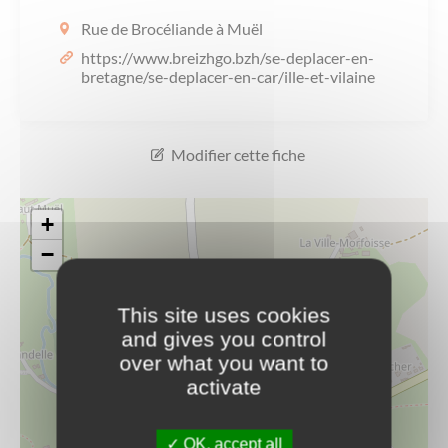
Les offres d’emploi de la communauté de
Eau et assainissement
communes
Rue de Brocéliande à Muël
https://www.breizhgo.bzh/se-deplacer-en-
Travaux
bretagne/se-deplacer-en-car/ille-et-vilaine
Nos publications
Numérique
Modifier cette fiche
Annuaire de contacts
+
−
This site uses cookies
and gives you control
over what you want to
activate
OK, accept all