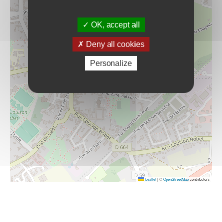
OK, accept all
Deny all cookies
Personalize
Leaflet
|
©
OpenStreetMap
contributors