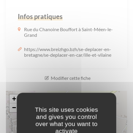
Les offres d’emploi de la communauté de
Eau et assainissement
communes
Infos pratiques
Travaux
Nos publications
Rue du Chanoine Bouffort à Saint-Méen-le-
Grand
Numérique
https://www.breizhgo.bzh/se-deplacer-en-
bretagne/se-deplacer-en-car/ille-et-vilaine
Annuaire de contacts
Modifier cette fiche
+
−
This site uses cookies
and gives you control
over what you want to
activate