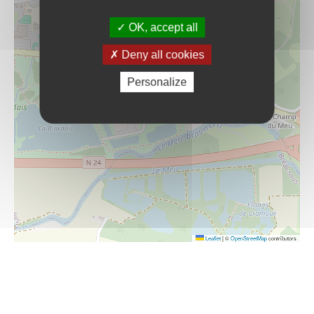
OK, accept all
Deny all cookies
Personalize
Leaflet
|
©
OpenStreetMap
contributors