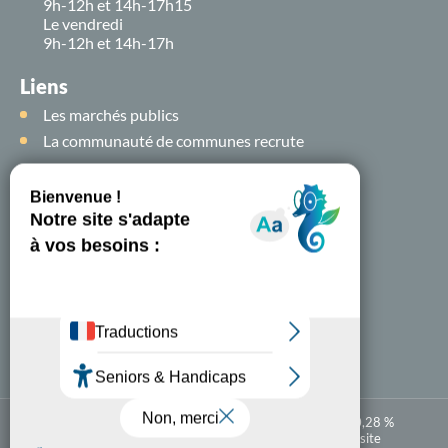
9h-12h et 14h-17h15
Le vendredi
9h-12h et 14h-17h
Liens
Les marchés publics
La communauté de communes recrute
Suivez-nous sur
les
réseaux sociaux !
Nous contacter
A-
A+
Accessibilité numérique : partiellement conforme à 80,28 %
Mentions légales
Politique de confidentialité
Plan du site
Carte