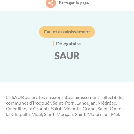
Partager la page
Petite enfance (0-3 ans)
Le projet de territoire
La piscine intercommunale Acorus
Aide aux démarches à France Services
Jeunesse (11-30 ans)
L’organisation (élus, instances et services)
L’office des Sports Saint-Méen Montauban
Culture
Eau et assainissement
Habitat / Urbanisme
Délégataire
Le conseil communautaire
L’agenda des sorties et découvertes sur le
Déplacements
SAUR
territoire (Spectacles, animations, visites
guidées…)
Environnement
Les compétences
Habitat
Déplacements
Les grands projets
Économie
Payer en ligne
La SAUR assure les missions d’assainissement collectif des
Les marchés publics
Emploi et formation professionnelle
communes d’Irodouër, Saint-Pern, Landujan, Médréac,
Quédillac, Le Crouais, Saint-Méen-le-Grand, Saint-Onen-
L'agenda des permanences
la-Chapelle, Muël, Saint-Maugan, Saint-Malon-sur-Mel.
Le budget
Environnement