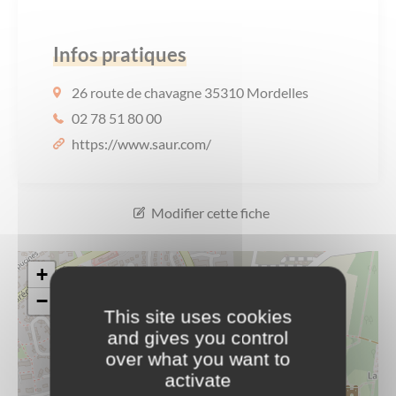
Les offres d’emploi de la communauté de
Eau et assainissement
communes
Infos pratiques
Travaux
Nos publications
26 route de chavagne 35310 Mordelles
Numérique
02 78 51 80 00
https://www.saur.com/
Annuaire de contacts
Modifier cette fiche
+
−
This site uses cookies
and gives you control
over what you want to
activate