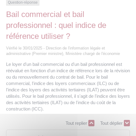
Les offres d’emploi de la communauté de
Eau et assainissement
Question-réponse
communes
Bail commercial et bail
Travaux
professionnel : quel indice de
Nos publications
référence utiliser ?
Numérique
Vérifié le 30/01/2025 - Direction de l'information légale et
administrative (Premier ministre), Ministère chargé de l'économie
Annuaire de contacts
Le loyer d'un bail commercial ou d'un bail professionnel est
réévalué en fonction d'un indice de référence lors de la révision
ou du renouvellement du contrat de bail. Pour le bail
commercial, l'indice des loyers commerciaux (ILC) ou de
l'indice des loyers des activités tertiaires (ILAT) peuvent être
utilisés. Pour le bail professionnel, il s'agit de l'indice des loyers
des activités tertiaires (ILAT) ou de l'indice du coût de la
construction (ICC).
Tout replier
Tout déplier