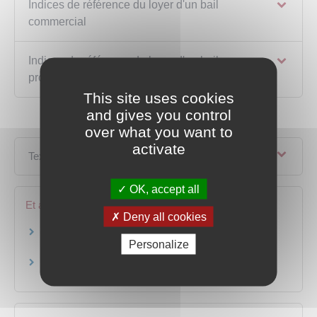
Indices de référence du loyer d'un bail
commercial
Indices de référence du loyer d'un bail
professionnel
This site uses cookies
and gives you control
over what you want to
activate
Textes de référence
OK, accept all
Et aussi
Deny all cookies
Bail commercial : fixer et réviser le loyer
Personalize
Baux
Bail professionnel
Baux