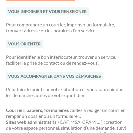
Les offres d’emploi de la communauté de
Eau et assainissement
communes
VOUS INFORMER ET VOUS RENSEIGNER
Travaux
Pour comprendre un courrier, imprimer un formulaire,
Nos publications
trouver l’adresse ou les horaires d’un service.
Numérique
VOUS ORIENTER
Annuaire de contacts
Pour identifier le bon interlocuteur, trouver un service,
faciliter la prise de contact ou de rendez-vous.
VOUS ACCOMPAGNER DANS VOS DÉMARCHES
Pour faire le point sur votre situation et vous soutenir dans
les démarches utiles de votre quotidien.
Courrier, papiers, formulaires
: aides à rédiger un courrier,
remplir un dossier ou un formulaire…
Sites web administratifs
(CAF, MSA, CPAM … ) : création
de votre espace personnel, simulation d’une demande, suivi