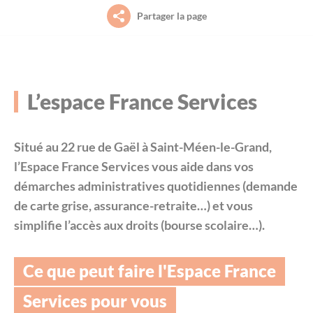
Petite enfance (0-3 ans)
Partager la page
Le projet de territoire
La piscine intercommunale Acorus
Aide aux démarches à France Services
Jeunesse (11-30 ans)
L’organisation (élus, instances et services)
L’office des Sports Saint-Méen Montauban
Culture
L’espace France Services
Habitat / Urbanisme
Le conseil communautaire
L’agenda des sorties et découvertes sur le
Déplacements
territoire (Spectacles, animations, visites
guidées…)
Environnement
Situé au 22 rue de Gaël à Saint-Méen-le-Grand,
Les compétences
Habitat
l’
Espace France Services
vous aide dans vos
Déplacements
démarches administratives quotidiennes (demande
Les grands projets
Économie
de carte grise, assurance-retraite…) et vous
Payer en ligne
simplifie l’accès aux droits (bourse scolaire…).
Les marchés publics
Emploi et formation professionnelle
L'agenda des permanences
Ce que peut faire l'Espace France
Le budget
Environnement
Services pour vous