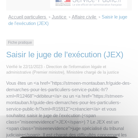
Les offres d’emploi de la communauté de
Eau et assainissement
communes
Accueil particuliers
Justice
Affaire civile
Saisir le juge
>
>
>
Travaux
de l'exécution (JEX)
Nos publications
Numérique
Fiche pratique
Saisir le juge de l'exécution (JEX)
Annuaire de contacts
Vérifié le 22/11/2023 - Direction de l'information légale et
administrative (Premier ministre), Ministère chargé de la justice
Vous êtes un <a href="https://stmeen-montauban.fr/guide-des-
demarches-pour-les-particuliers-service-public-fr/?
xml=R12468">débiteur</a> ou un <a href="https://stmeen-
montauban.fr/guide-des-demarches-pour-les-particuliers-
service-public-fr/?xml=R15912">créancier</a> et vous
souhaitez saisir le juge de l'exécution (<span
class="miseenevidence">JEX</span>) ? Le JEX est un
<span class="miseenevidence">juge spécialisé du tribunal
judiciaire</span>. Il est chargé des difficultés concernant les