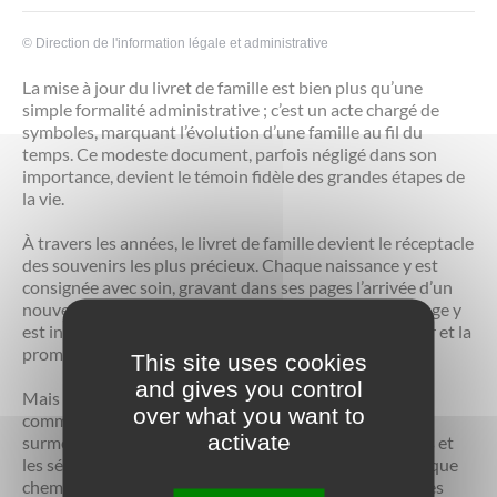
Les offres d’emploi de la communauté de
Eau et assainissement
communes
©
Direction de l'information légale et administrative
Travaux
La mise à jour du livret de famille est bien plus qu’une
Nos publications
simple formalité administrative ; c’est un acte chargé de
symboles, marquant l’évolution d’une famille au fil du
Numérique
temps. Ce modeste document, parfois négligé dans son
importance, devient le témoin fidèle des grandes étapes de
la vie.
Annuaire de contacts
À travers les années, le livret de famille devient le réceptacle
des souvenirs les plus précieux. Chaque naissance y est
consignée avec soin, gravant dans ses pages l’arrivée d’un
nouveau membre dans le cercle familial. Chaque mariage y
est inscrit, célébrant l’union de deux êtres dans l’amour et la
promesse d’un avenir commun.
This site uses cookies
and gives you control
Mais le livret de famille ne se limite pas aux joies des
over what you want to
commencements. Il reflète également les épreuves
activate
surmontées et les changements survenus. Les divorces et
les séparations y laissent leur trace, rappelant que chaque
chemin familial comporte ses hauts et ses bas. Les décès