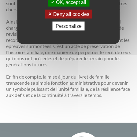
OK, accept all
sont également enregistrés, témoignant de la perte d’êtres
chers et de leur place indélébile dans l’histoire familiale.
Deny all cookies
Ainsi, la mise à jour du livret de famille devient un rituel
Personalize
chargé d’émotions et de significations. C’est l’occasion de
revisiter le passé tout en se tournant vers l’avenir, de
reconnaître les liens qui nous unissent tout en honorant les
épreuves surmontées. C’est un acte de préservation de
l’histoire familiale, une manière de perpétuer le récit de ceux
qui nous ont précédés et de préparer le terrain pour les
générations futures.
En fin de compte, la mise à jour du livret de famille
transcende sa simple fonction administrative pour devenir
un symbole puissant de l’unité familiale, de la résilience face
aux défis et de la continuité à travers le temps.