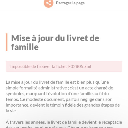
Partager la page
Petite enfance (0-3 ans)
Le projet de territoire
La piscine intercommunale Acorus
Aide aux démarches à France Services
Jeunesse (11-30 ans)
L’organisation (élus, instances et services)
L’office des Sports Saint-Méen Montauban
Culture
Mise à jour du livret de
Habitat / Urbanisme
famille
Le conseil communautaire
L’agenda des sorties et découvertes sur le
Déplacements
territoire (Spectacles, animations, visites
guidées…)
Environnement
Les compétences
Habitat
Impossible de trouver la fiche : F32805.xml
Déplacements
Les grands projets
Économie
La mise à jour du livret de famille est bien plus qu’une
simple formalité administrative ; c’est un acte chargé de
Payer en ligne
symboles, marquant l’évolution d’une famille au fil du
Les marchés publics
Emploi et formation professionnelle
temps. Ce modeste document, parfois négligé dans son
importance, devient le témoin fidèle des grandes étapes de
L'agenda des permanences
la vie.
Le budget
Environnement
À travers les années, le livret de famille devient le réceptacle
des souvenirs les plus précieux. Chaque naissance y est