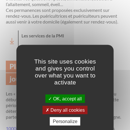
l’allaitement, sommeil, éveil…
Ces permanences sont proposées exclusivement sur
rendez-vous. Les puéricultrices et puériculteurs peuvent
aussi venir à votre domicile (également sur rendez-vous).
Les services de la PMI
PDF
2.46 Mo
This site uses cookies
Plateforme les 1000 premiers
and gives you control
over what you want to
jours
activate
Les « 1000 premiers jours », est une période qui court du
OK, accept all
début de la grossesse jusqu’au deux ans de l’enfant. Cette
période est reconnue comme très particulière et
Deny all cookies
déterminante pour la santé. C’est pourquoi l’État, en
partenariat avec Santé Publique France vous accompagne.
Personalize
1000 premiers jours
recense de très nombreuses pistes