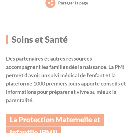
Partager la page
Petite enfance (0-3 ans)
Le projet de territoire
La piscine intercommunale Acorus
Aide aux démarches à France Services
Jeunesse (11-30 ans)
L’organisation (élus, instances et services)
L’office des Sports Saint-Méen Montauban
Culture
Soins et Santé
Habitat / Urbanisme
Le conseil communautaire
L’agenda des sorties et découvertes sur le
Déplacements
territoire (Spectacles, animations, visites
Des partenaires et autres ressources
guidées…)
Environnement
Les compétences
Habitat
accompagnent les familles dès la naissance. La PMI
permet d’avoir un suivi médical de l’enfant et la
Déplacements
Les grands projets
plateforme 1000 premiers jours apporte conseils et
Économie
informations pour préparer et vivre au mieux la
Payer en ligne
parentalité.
Les marchés publics
Emploi et formation professionnelle
L'agenda des permanences
Le budget
La Protection Maternelle et
Environnement
Infantile (PMI)