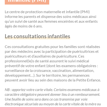
Les offres d’emploi de la communauté de
Eau et assainissement
communes
Le centre de protection maternelle et infantile (PMI)
informe les parents et dispense des soins médicaux ainsi
Travaux
Nos publications
qu’un suivi de santé aux femmes enceintes et aux enfants
âgés de moins de 6 ans.
Numérique
Les consultations infantiles
Annuaire de contacts
Ces consultations gratuites pour les familles sont réalisées
par des médecins avec la participation de puéricultrices et
puériculteurs et d’auxiliaires de puériculture. Ces
professionnel(le)s de santé assurent le suivi médical
préventif de votre enfant (dont les examens obligatoires :
surveillance de la croissance, vaccination, alimentation,
développement…). Sur le territoire, les permanences
peuvent avoir lieu au sein des maisons de la Petite Enfance.
NB : apportez votre carte vitale. Certains examens médicaux à
caractère obligatoire peuvent donner lieu à un remboursement.
Une feuille de soins sera dans ce cas transmise par voie
électronique sécurisée au moyen de la carte vitale de la mère ou