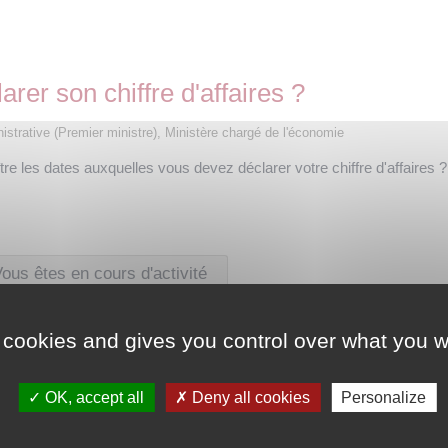
rer son chiffre d'affaires ?
inistrative (Premier ministre), Ministère chargé de l'économie
re les dates auxquelles vous devez déclarer votre chiffre d'affaires 
ous êtes en cours d'activité
 cookies and gives you control over what you w
faires ?
OK, accept all
Deny all cookies
Personalize
re d'affaires ?