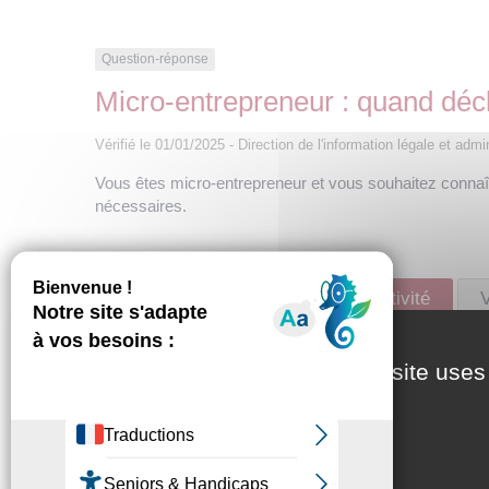
Question-réponse
Micro-entrepreneur : quand décla
Vérifié le 01/01/2025 - Direction de l'information légale et adm
Vous êtes micro-entrepreneur et vous souhaitez connaît
nécessaires.
Vous débutez ou reprenez une activité
V
This site uses
Quand faut-il déclarer votre chiffre d'af
Comment faire votre déclaration de chiff