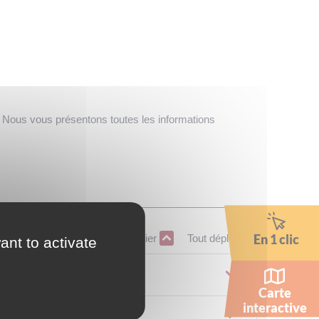
? Nous vous présentons toutes les informations
En 1 clic
Tout replier
Tout déplier
ant to activate
Carte
interactive