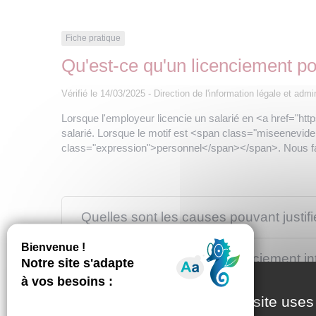
Fiche pratique
Qu'est-ce qu'un licenciement po
Vérifié le 14/03/2025 - Direction de l'information légale et admi
Lorsque l'employeur licencie un salarié en <a href="http
salarié. Lorsque le motif est <span class="miseenevide
class="expression">personnel</span></span>. Nous fai
Quelles sont les causes pouvant justifi
Existe-t-il des motifs de licenciement in
Comment le salarié est-il informé du mo
This site uses