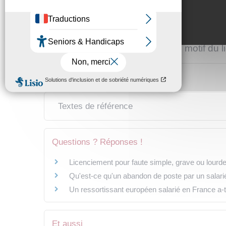
Le salarié peut-il demander des précisi
Le salarié peut-il contester le motif du
Textes de référence
Questions ? Réponses !
Licenciement pour faute simple, grave ou lourde
Qu'est-ce qu'un abandon de poste par un salarié
Un ressortissant européen salarié en France a-t-
Et aussi