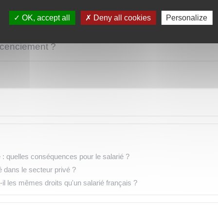
ons sur le motif du licenciement ?
OK, accept all
Deny all cookies
Personalize
 licenciement ?
 : quelles conséquences pour le salarié ?
 dans le secteur privé ?
il les mêmes droits qu'un salarié français ?