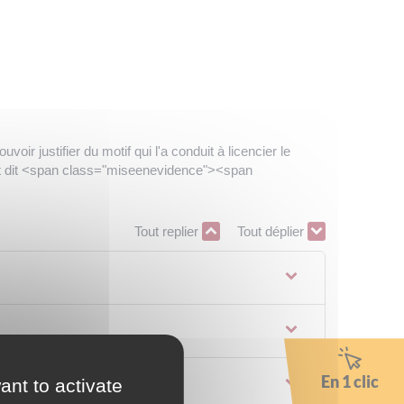
r justifier du motif qui l'a conduit à licencier le
est dit <span class="miseenevidence"><span
Tout replier
Tout déplier
En 1 clic
ant to activate