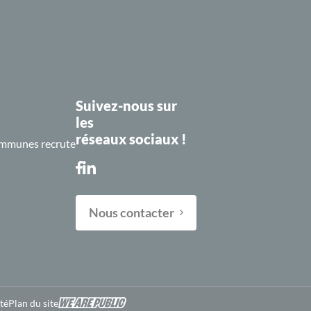
Suivez-nous sur
les
réseaux sociaux !
mmunes recrute
Nous contacter
A-
A+
té
Plan du site