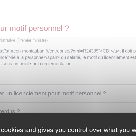
ur motif personnel ?
nistrative (Premier ministre)
s://stmeen-montauban.fr/entreprise/?xml=R24389">CDI</a>, il doit pouvoi
nce">lié à la personne</span> du salarié, le motif du licenciement 
sons un point sur la réglementation.
er un licenciement pour motif personnel ?
terdits ?
tif du licenciement ?
 cookies and gives you control over what you w