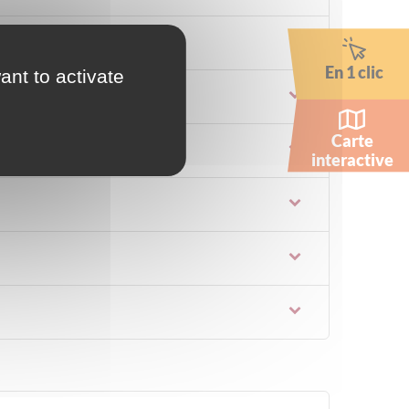
En 1 clic
ant to activate
Carte
interactive