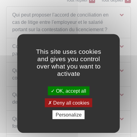
Qui peut proposer l'accord de conciliation en
cas de litige entre l'employeur et le salarié
portant sur la contestation du licenciement ?
Comment est formalisée la conciliation si les
This site uses cookies
parties sont d'accord ?
and gives you control
over what you want to
Quel est le montant de l'indemnité forfaitaire de
activate
conciliation ?
OK, accept all
Quels sont les effets de l'indemnité forfaitaire
de conciliation ?
Deny all cookies
Personalize
Quelle est la contrepartie à cette indemnité
forfaitaire de conciliation ?