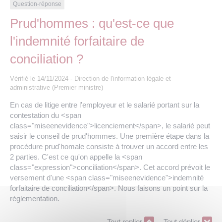
Les offres d’emploi de la communauté de
Eau et assainissement
Question-réponse
communes
Prud'hommes : qu'est-ce que
Travaux
l'indemnité forfaitaire de
Nos publications
conciliation ?
Numérique
Vérifié le 14/11/2024 - Direction de l'information légale et
administrative (Premier ministre)
Annuaire de contacts
En cas de litige entre l'employeur et le salarié portant sur la
contestation du <span
class="miseenevidence">licenciement</span>, le salarié peut
saisir le conseil de prud'hommes. Une première étape dans la
procédure prud'homale consiste à trouver un accord entre les
2 parties. C'est ce qu'on appelle la <span
class="expression">conciliation</span>. Cet accord prévoit le
versement d'une <span class="miseenevidence">indemnité
forfaitaire de conciliation</span>. Nous faisons un point sur la
réglementation.
Tout replier
Tout déplier