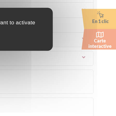
En 1 clic
ant to activate
Carte
interactive