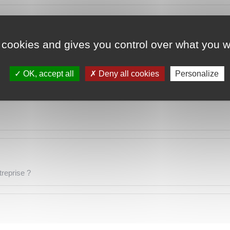
 sur une facture adressée à un particulier ?
 cookies and gives you control over what you w
OK, accept all
Deny all cookies
Personalize
treprise ?