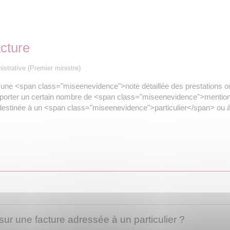
acture
nistrative (Premier ministre)
une <span class="miseenevidence">note détaillée des prestations 
porter un certain nombre de <span class="miseenevidence">mention
est destinée à un <span class="miseenevidence">particulier</span> ou
sur une facture adressée à un particulier ?