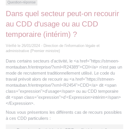
Les offres d’emploi de la communauté de
Eau et assainissement
Question-réponse
communes
Dans quel secteur peut-on recourir
Travaux
au CDD d'usage ou au CDD
Nos publications
temporaire (intérim) ?
Numérique
Vérifié le 26/01/2024 - Direction de l'information légale et
administrative (Premier ministre)
Annuaire de contacts
Dans certains secteurs d'activité, le <a href="https://stmeen-
montauban.fr/entreprise/?xml=R24389">CDI</a> n'est pas un
mode de recrutement traditionnellement utilisé. Le code du
travail prévoit alors de recourir au <a href="https://stmeen-
montauban.fr/entreprise/?xml=R2454">CDD</a> dit <span
class="expression">d'usage</span> ou au CDD temporaire
dit <span class="expression">d'<Expression>intérim</span>
</Expression>.
Nous vous présentons les différents cas de recours possibles
à ces CDD particuliers :