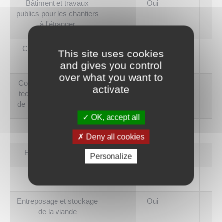
Bâtiment et travaux
Oui
publics pour les chantiers
à l'étranger
Centre de loisirs et de
Oui
This site uses cookies
vacances
and gives you control
over what you want to
Coopération, assistance
Oui
activate
technique d'ingénierie et
de recherche à l'étranger
OK, accept all
Déménagement
Oui
Deny all cookies
Enquêtes, sondages
Oui
Personalize
Enseignement
Oui
Entreposage et stockage
Oui
de la viande