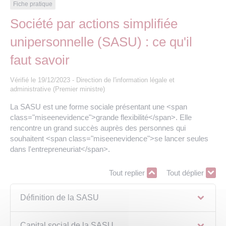
Les offres d’emploi de la communauté de
Eau et assainissement
Fiche pratique
communes
Société par actions simplifiée
Travaux
unipersonnelle (SASU) : ce qu'il
Nos publications
faut savoir
Numérique
Vérifié le 19/12/2023 - Direction de l'information légale et
administrative (Premier ministre)
Annuaire de contacts
La SASU est une forme sociale présentant une <span
class="miseenevidence">grande flexibilité</span>. Elle
rencontre un grand succès auprès des personnes qui
souhaitent <span class="miseenevidence">se lancer seules
dans l'entrepreneuriat</span>.
Tout replier
Tout déplier
Définition de la SASU
Capital social de la SASU