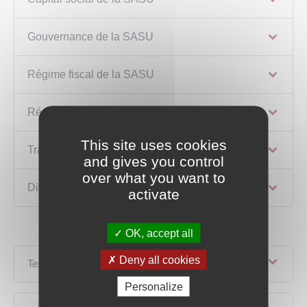
Gouvernance de la SASU
Régime fiscal de la SASU
Régime social du dirigeant de SASU
This site uses cookies
Transmission de la SASU
and gives you control
over what you want to
Différences entre SASU et EURL (tableau)
activate
OK, accept all
Deny all cookies
Textes de référence
Personalize