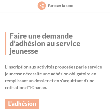
Petite enfance (0-3 ans)
Partager la page
Le projet de territoire
La piscine intercommunale Acorus
Aide aux démarches à France Services
Jeunesse (11-30 ans)
L’organisation (élus, instances et services)
L’office des Sports Saint-Méen Montauban
Culture
Faire une demande
Habitat / Urbanisme
Le conseil communautaire
L’agenda des sorties et découvertes sur le
Déplacements
d’adhésion au service
territoire (Spectacles, animations, visites
guidées…)
jeunesse
Environnement
Les compétences
Habitat
Déplacements
L’inscription aux activités proposées par le service
Les grands projets
Économie
jeunesse nécessite une adhésion obligatoire en
Payer en ligne
remplissant un dossier et en s’acquittant d’une
Les marchés publics
Emploi et formation professionnelle
cotisation d’1€ par an.
L'agenda des permanences
Le budget
Environnement
L'adhésion