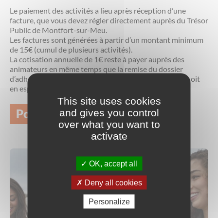
Le paiement des activités a lieu après réception d’une
facture, que vous devez régler directement auprès du Trésor
Public de Montfort-sur-Meu.
Les factures sont générées à partir d’un montant minimum
de 15€ (cumul de plusieurs activités).
La cotisation annuelle de 1€ reste à payer auprès des
animateurs en même temps que la remise du dossier
d’adhésion (soit par chèque à l’ordre du Trésor Public, soit
en espèces).
This site uses cookies
Pour aller plus loin
and gives you control
over what you want to
activate
OK, accept all
Deny all cookies
Personalize