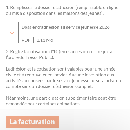
Les offres d’emploi de la communauté de
Eau et assainissement
1. Remplissez le dossier d’adhésion (remplissable en ligne
communes
ou mis à disposition dans les maisons des jeunes).
Travaux
Nos publications
Dossier d'adhésion au service jeunesse 2026
Numérique
PDF
1.11 Mo
2. Réglez la cotisation d’1€ (en espèces ou en chèque à
Annuaire de contacts
l’ordre du Trésor Public).
L’adhésion et la cotisation sont valables pour une année
civile et à renouveler en janvier. Aucune inscription aux
activités proposées par le service jeunesse ne sera prise en
compte sans un dossier d’adhésion complet.
Néanmoins, une participation supplémentaire peut être
demandée pour certaines animations.
La facturation