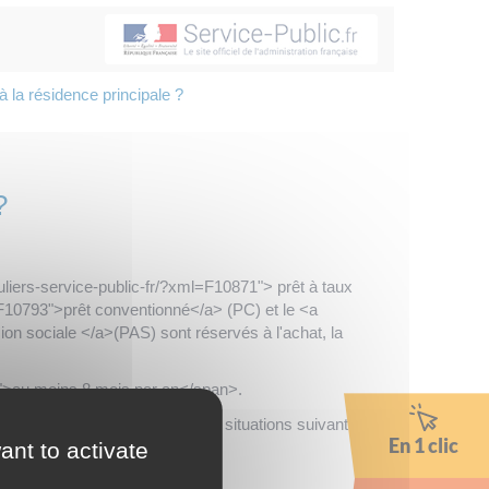
 la résidence principale ?
?
iers-service-public-fr/?xml=F10871"> prêt à taux
=F10793">prêt conventionné</a> (PC) et le <a
on sociale </a>(PAS) sont réservés à l'achat, la
e">au moins 8 mois par an</span>.
ale, dans au moins l'une des situations suivantes :
En 1 clic
ant to activate
">force majeure</a>