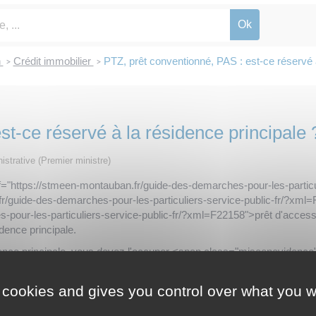
n
Crédit immobilier
PTZ, prêt conventionné, PAS : est-ce réservé à
>
>
st-ce réservé à la résidence principale 
nistrative (Premier ministre)
https://stmeen-montauban.fr/guide-des-demarches-pour-les-particul
fr/guide-des-demarches-pour-les-particuliers-service-public-fr/?xml
pour-les-particuliers-service-public-fr/?xml=F22158">prêt d'accessi
idence principale.
ence principale, vous devez l'occuper <span class="miseenevidenc
 an peut tout de même être considéré comme votre résidence princip
 cookies and gives you control over what you w
-des-demarches-pour-les-particuliers-service-public-fr/?xml=R38200