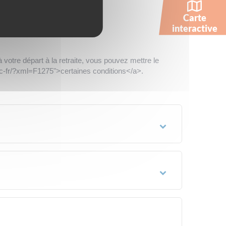
Carte
interactive
'à votre départ à la retraite, vous pouvez mettre le
ic-fr/?xml=F1275">certaines conditions</a>.