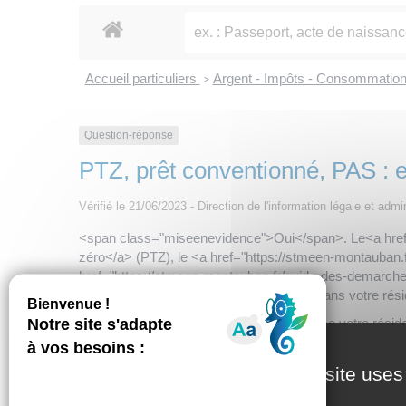
Accueil particuliers
Argent - Impôts - Consommatio
>
Question-réponse
PTZ, prêt conventionné, PAS : e
Vérifié le 21/06/2023 - Direction de l'information légale et admi
<span class="miseenevidence">Oui</span>. Le<a href="
zéro</a> (PTZ), le <a href="https://stmeen-montauban.
href="https://stmeen-montauban.fr/guide-des-demarches-
construction ou la réalisation de travaux dans votre rés
Pour qu'un logement soit considéré comme votre résid
Mais un logement que vous occupez moins de 8 mois par
This site uses
Cas de <a href="https://stmeen-montauban.fr/guide
Raison de santé