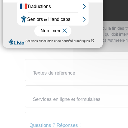
Obligation liée à une activité professionnelle (déplac
Logement mis en location dans l'attente de votre proc
Le logement concerné par le PTZ, le PC ou le PAS doit ê
Soit au plus tard 1 an après son achat ou la fin des 
Soit à partir de votre départ à la retraite, qui doit i
logement en location sous <a href="https://stmeen-
Textes de référence
Services en ligne et formulaires
Questions ? Réponses !