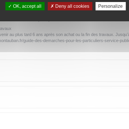
ements réguliers, logement de fonction...)
OK, accept all
Deny all cookies
Personalize
hain départ à la retraite
tre votre résidence principale :
travaux
ntervenir au plus tard 6 ans après son achat ou la fin des travaux. Jusqu
montauban.fr/guide-des-demarches-pour-les-particuliers-service-publ