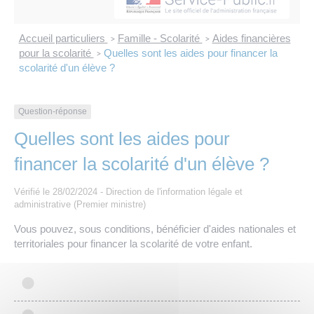
Les offres d’emploi de la communauté de
Eau et assainissement
communes
Accueil particuliers
Famille - Scolarité
Aides financières
>
>
Travaux
pour la scolarité
Quelles sont les aides pour financer la
>
Nos publications
scolarité d'un élève ?
Numérique
Question-réponse
Annuaire de contacts
Quelles sont les aides pour
financer la scolarité d'un élève ?
Vérifié le 28/02/2024 - Direction de l'information légale et
administrative (Premier ministre)
Vous pouvez, sous conditions, bénéficier d'aides nationales et
territoriales pour financer la scolarité de votre enfant.