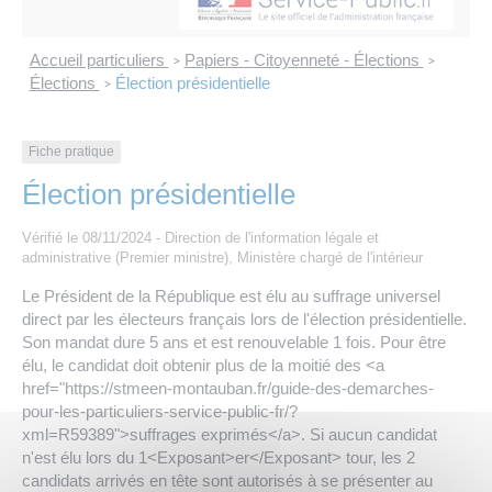
Les offres d’emploi de la communauté de
Eau et assainissement
communes
Accueil particuliers
Papiers - Citoyenneté - Élections
>
>
Travaux
Élections
Élection présidentielle
>
Nos publications
Numérique
Fiche pratique
Élection présidentielle
Annuaire de contacts
Vérifié le 08/11/2024 - Direction de l'information légale et
administrative (Premier ministre), Ministère chargé de l'intérieur
Le Président de la République est élu au suffrage universel
direct par les électeurs français lors de l'élection présidentielle.
Son mandat dure 5 ans et est renouvelable 1 fois. Pour être
élu, le candidat doit obtenir plus de la moitié des <a
href="https://stmeen-montauban.fr/guide-des-demarches-
pour-les-particuliers-service-public-fr/?
xml=R59389">suffrages exprimés</a>. Si aucun candidat
n'est élu lors du 1<Exposant>er</Exposant> tour, les 2
candidats arrivés en tête sont autorisés à se présenter au