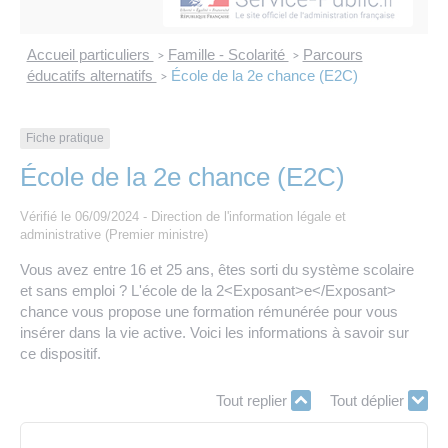
Les offres d’emploi de la communauté de
Eau et assainissement
communes
Accueil particuliers
Famille - Scolarité
Parcours
>
>
Travaux
éducatifs alternatifs
École de la 2e chance (E2C)
>
Nos publications
Numérique
Fiche pratique
École de la 2e chance (E2C)
Annuaire de contacts
Vérifié le 06/09/2024 - Direction de l'information légale et
administrative (Premier ministre)
Vous avez entre 16 et 25 ans, êtes sorti du système scolaire
et sans emploi ? L'école de la 2<Exposant>e</Exposant>
chance vous propose une formation rémunérée pour vous
insérer dans la vie active. Voici les informations à savoir sur
ce dispositif.
Tout replier
Tout déplier