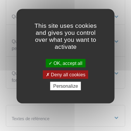
Quel est le coût de la formation ?
This site uses cookies
and gives you control
over what you want to
Quel est le montant de la rémunération
activate
pendant la formation ?
OK, accept all
Quels débouchés à la fin du parcours de
Deny all cookies
formation ?
Personalize
Textes de référence