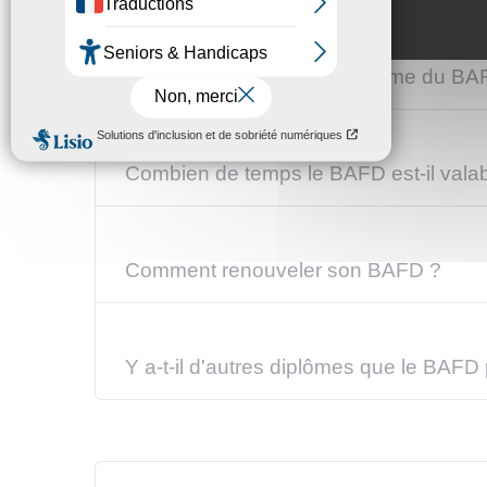
Comment obtient-on le diplôme du BA
Combien de temps le BAFD est-il valab
Comment renouveler son BAFD ?
Y a-t-il d'autres diplômes que le BAFD