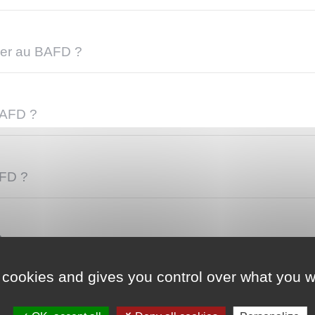
der au BAFD ?
BAFD ?
AFD ?
?
 cookies and gives you control over what you w
ur la formation au BAFD ?