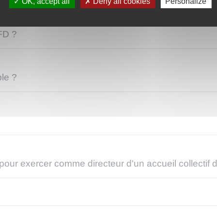
OK, accept all
Deny all cookies
Personalize
FD ?
le ?
 pour exercer comme directeur d'un accueil collectif 