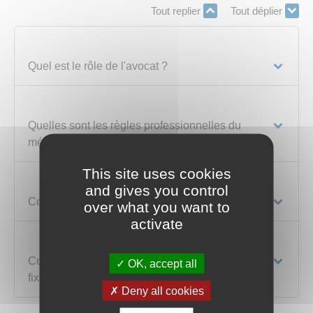
Tout replier
Tout déplier
Quel est le rôle de l'avocat ?
Quelles sont les règles professionnelles du
métier d'avocat ?
This site uses cookies
and gives you control
Comment choisir un avocat ?
over what you want to
activate
Comment la rémunération de l'avocat est-elle
OK, accept all
fixée ?
Deny all cookies