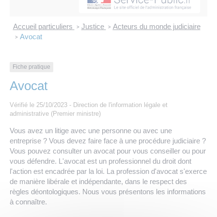
Les offres d’emploi de la communauté de
Eau et assainissement
communes
Accueil particuliers
Justice
Acteurs du monde judiciaire
>
>
Travaux
Avocat
>
Nos publications
Numérique
Fiche pratique
Avocat
Annuaire de contacts
Vérifié le 25/10/2023 - Direction de l'information légale et
administrative (Premier ministre)
Vous avez un litige avec une personne ou avec une
entreprise ? Vous devez faire face à une procédure judiciaire ?
Vous pouvez consulter un avocat pour vous conseiller ou pour
vous défendre. L'avocat est un professionnel du droit dont
l'action est encadrée par la loi. La profession d'avocat s'exerce
de manière libérale et indépendante, dans le respect des
règles déontologiques. Nous vous présentons les informations
à connaître.