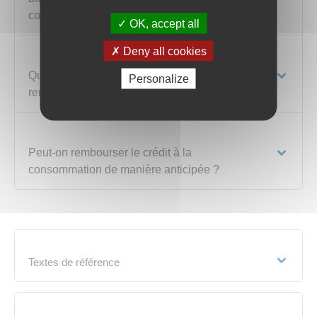
consommation ?
OK, accept all
Deny all cookies
Que se passe-t-il en cas de difficultés de
Personalize
remboursement du crédit à la consommation ?
Peut-on rembourser le crédit à la
consommation de manière anticipée ?
Textes de référence