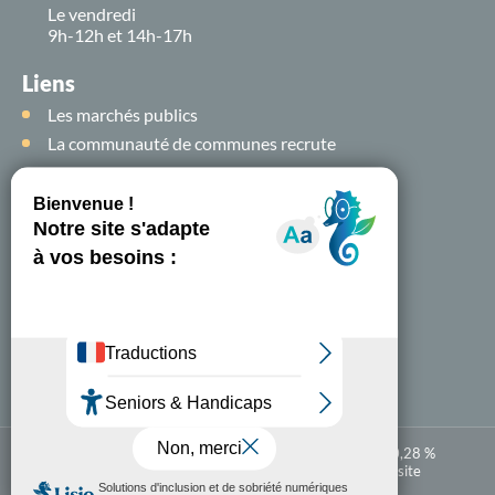
Le vendredi
9h-12h et 14h-17h
Liens
Les marchés publics
La communauté de communes recrute
Suivez-nous sur
les
réseaux sociaux !
Nous contacter
A-
A+
Accessibilité numérique : partiellement conforme à 80,28 %
Mentions légales
Politique de confidentialité
Plan du site
Carte
En 1 clic