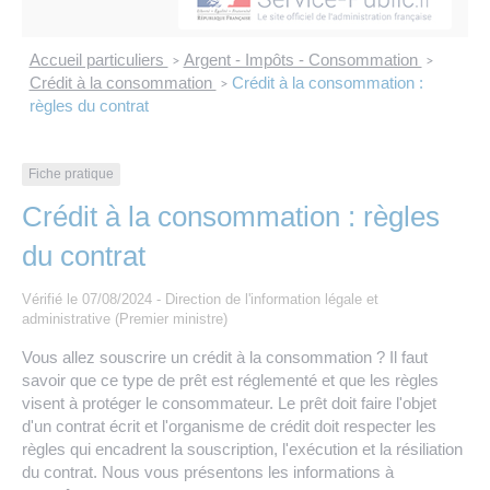
Les offres d’emploi de la communauté de
Eau et assainissement
communes
Accueil particuliers
Argent - Impôts - Consommation
>
>
Travaux
Crédit à la consommation
Crédit à la consommation :
>
Nos publications
règles du contrat
Numérique
Fiche pratique
Annuaire de contacts
Crédit à la consommation : règles
du contrat
Vérifié le 07/08/2024 - Direction de l'information légale et
administrative (Premier ministre)
Vous allez souscrire un crédit à la consommation ? Il faut
savoir que ce type de prêt est réglementé et que les règles
visent à protéger le consommateur. Le prêt doit faire l'objet
d'un contrat écrit et l'organisme de crédit doit respecter les
règles qui encadrent la souscription, l'exécution et la résiliation
du contrat. Nous vous présentons les informations à