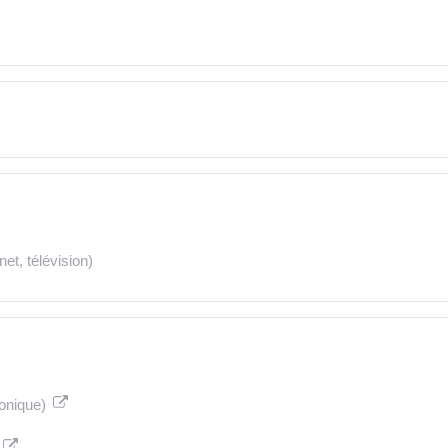
et, télévision)
honique)