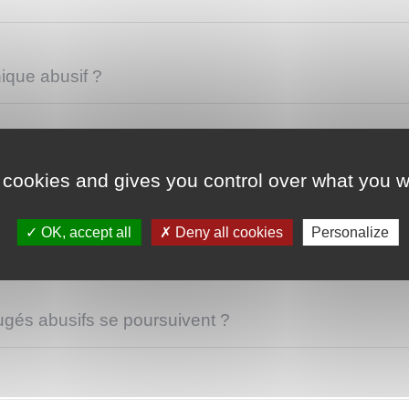
ique abusif ?
honique abusif ?
 cookies and gives you control over what you w
OK, accept all
Deny all cookies
Personalize
limites au démarchage téléphonique malgré l'inscripti
jugés abusifs se poursuivent ?