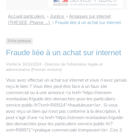
Les offres d’emploi de la communauté de
Eau et assainissement
communes
Accueil particuliers
Justice
Arnaques sur internet
>
>
Travaux
(THESEE, Pharos ...)
Fraude liée à un achat sur internet
>
Nos publications
Numérique
Fiche pratique
Fraude liée à un achat sur internet
Annuaire de contacts
Vérifié le 16/10/2024 - Direction de l'information légale et
administrative (Premier ministre)
Vous avez effectué un achat sur internet et vous n'avez jamais
reçu le bien ? Vous êtes peut-être face à un faux site
commercial ou à une annonce <a href="https://stmeen-
montauban.fr/guide-des-demarches-pour-les-particuliers-
service-public-fr/?xml=R69114">frauduleuse</a>. Si vous
avez reçu un bien qui n'est pas conforme à la description, il
peut s'agir d'une <a href="https://stmeen-montauban.fr/guide-
des-demarches-pour-les-particuliers-service-public-fr/?
xml=R68971">pratique commerciale trompeuse</a>. Ces 3