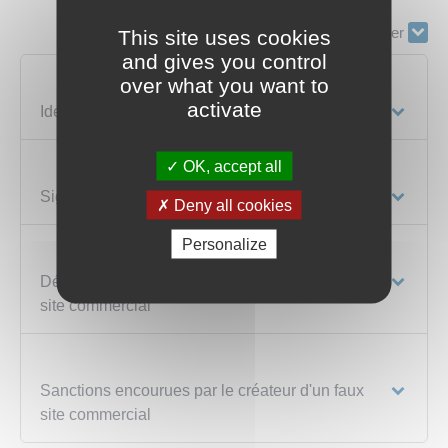
Tout replier
Tout déplier
This site uses cookies
and gives you control
over what you want to
activate
Identifier un faux site commercial
OK, accept all
Signaler un faux site commercial
Deny all cookies
Personalize
Déposer plainte contre le créateur d'un faux
site commercial
Sanctions encourues par le créateur d'un faux
site commercial