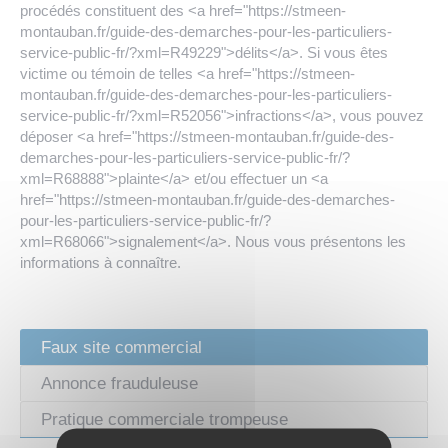
procédés constituent des <a href="https://stmeen-
montauban.fr/guide-des-demarches-pour-les-particuliers-
service-public-fr/?xml=R49229">délits</a>. Si vous êtes
victime ou témoin de telles <a href="https://stmeen-
montauban.fr/guide-des-demarches-pour-les-particuliers-
service-public-fr/?xml=R52056">infractions</a>, vous pouvez
déposer <a href="https://stmeen-montauban.fr/guide-des-
demarches-pour-les-particuliers-service-public-fr/?
xml=R68888">plainte</a> et/ou effectuer un <a
href="https://stmeen-montauban.fr/guide-des-demarches-
pour-les-particuliers-service-public-fr/?
xml=R68066">signalement</a>. Nous vous présentons les
informations à connaître.
Faux site commercial
Annonce frauduleuse
Pratique commerciale trompeuse