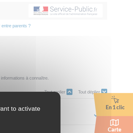
r entre parents ?
 informations à connaître.
Tout replier
Tout déplier
En 1 clic
ant to activate
Carte