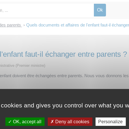
des parents
Quels documents et affaires de l'enfant faut-il échange
>
'enfant faut-il échanger entre parents ?
nistrative (Premier ministre)
 l'enfant doivent être échangées entre parents. Nous vous donnons les
 cookies and gives you control over what you w
OK, accept all
Deny all cookies
Personalize