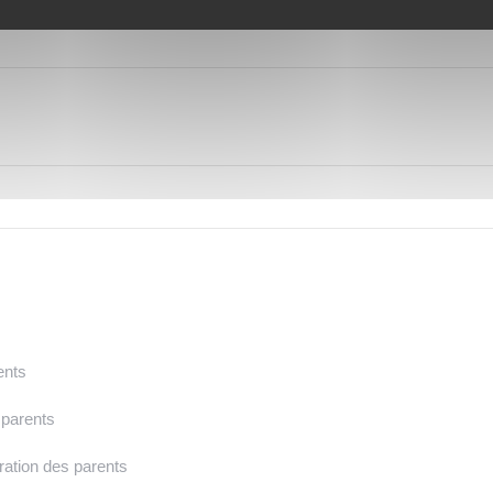
ents
 parents
ration des parents