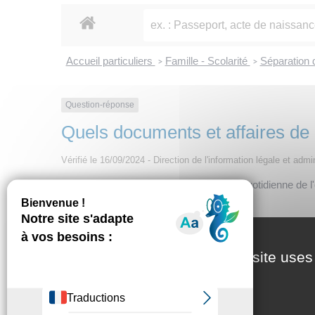
Accueil particuliers
Famille - Scolarité
Séparation 
>
>
Question-réponse
Quels documents et affaires de l
Vérifié le 16/09/2024 - Direction de l'information légale et admi
Toutes les affaires nécessaires à la vie quotidienne de
This site uses
Affaires personnelles de l'enfant