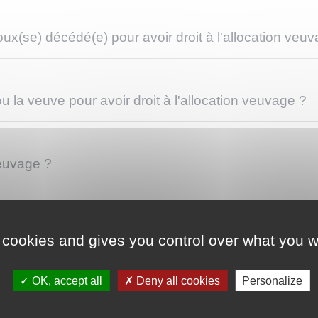
poux(se) décédé(e) pour avoir droit à l'allocation veu
ou la veuve pour avoir droit à l'allocation veuvage ?
veuvage ?
n veuvage ?
 cookies and gives you control over what you w
OK, accept all
Deny all cookies
Personalize
uvage ?