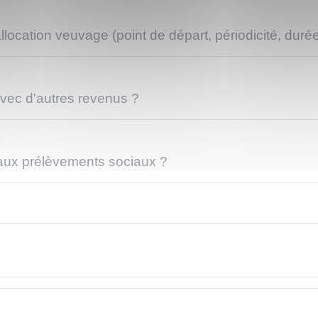
ocation veuvage (point de départ, périodicité, durée
avec d'autres revenus ?
 aux prélèvements sociaux ?