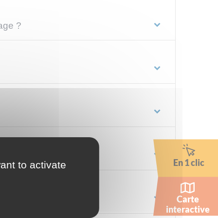
vage ?
En 1 clic
ant to activate
Carte
interactive