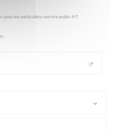
our-les-particuliers-service-public-fr/?
er.