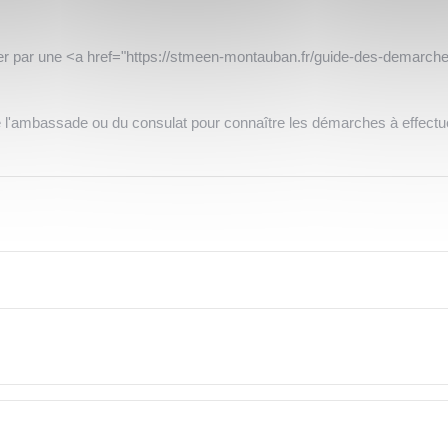
 par une <a href="https://stmeen-montauban.fr/guide-des-demarches-p
e l'ambassade ou du consulat pour connaître les démarches à effectu