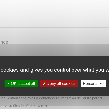
ance
 cookies and gives you control over what you w
rnelle et paternelle, de votre enfant sont indépendants l'un de l'autre
OK, accept all
Deny all cookies
Personalize
eenevidence">acte volontaire et personnel</span>, qui engage unique
avec l'enfant sans avoir à demander l'autorisation de l'autre parent.
 que vous êtes le père ou la mère.