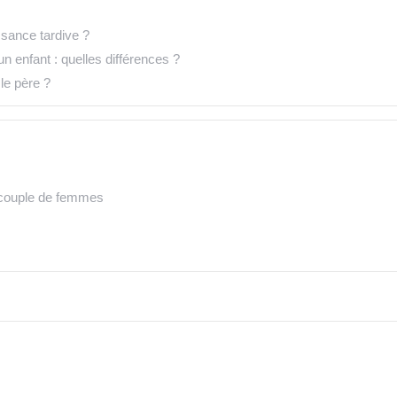
sance tardive ?
 enfant : quelles différences ?
le père ?
 couple de femmes