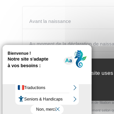
Avant la naissance
Au moment de la déclaration de naiss
Après la déclaration de naissance
This site uses
Si vous n'êtes pas mariés, les 2 liens de filiation, mate
du lien de filiation</span>).
La reconnaissance de l'enfant est un <span class="mis
Chacun de vous 2 peut faire établir son lien de filiation 
La filiation de votre enfant s'établit différemment selon