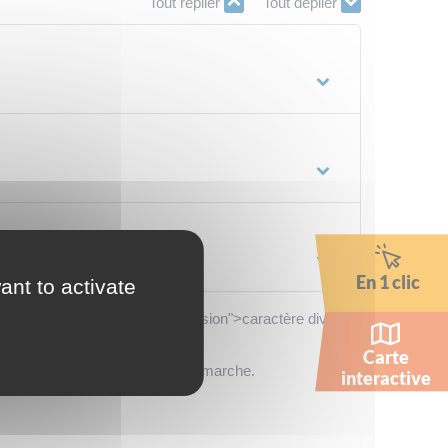
Tout replier
Tout déplier
En 1 clic
ant to activate
 (on parle du <span class="expression">caractère divisible
Carte
ment la personne qui fait la démarche.
interactive