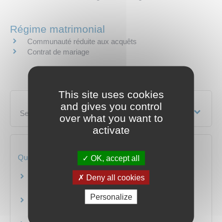
Régime matrimonial
Communauté réduite aux acquêts
Contrat de mariage
This site uses cookies
and gives you control
Services en ligne et formulaires
over what you want to
activate
Questions ? Réponses !
OK, accept all
Mariage, Pacs ou concubinage (union libre) :
Deny all cookies
quelles différences ?
Personalize
Peut-on se marier avec un membre de sa
famille ?