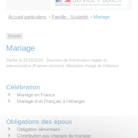
Les offres d’emploi de la communauté de
Eau et assainissement
communes
Accueil particuliers
Famille - Scolarité
Mariage
>
>
Travaux
Nos publications
Dossier
Numérique
Mariage
Annuaire de contacts
Vérifié le 31/10/2024 - Direction de l'information légale et
administrative (Premier ministre), Ministère chargé de l'intérieur
Célébration
Mariage en France
Mariage d'un Français à l'étranger
Obligations des époux
Obligation alimentaire
Contribution aux charges du mariage