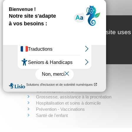
Sécurité sociale
Affiliation
Remboursement
This site uses
Mutuelle - Complémentaire santé
Assurance maladie d'un étranger en France
Assurance maladie et santé d'un Français à l'étra
Litiges avec la Sécurité sociale
Santé
Addictions
Covid-19
Contraception - IVG
Grossesse, assistance à la procréation
Hospitalisation et soins à domicile
Prévention - Vaccinations
Santé de l'enfant