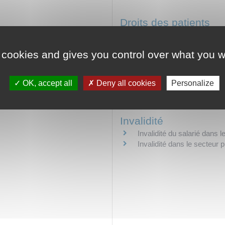
Droits des patients
Information du patient : do
Préjudice médical
 cookies and gives you control over what you w
Don du sang - Don d'organ
nger
OK, accept all
Deny all cookies
Personalize
Invalidité
Invalidité du salarié dans l
Invalidité dans le secteur p