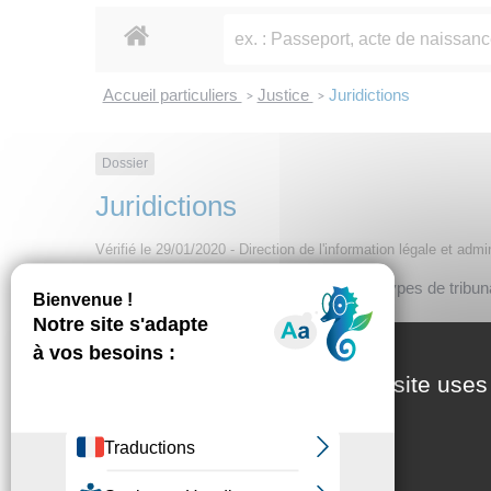
Accueil particuliers
Justice
Juridictions
>
>
Dossier
Juridictions
Vérifié le 29/01/2020 - Direction de l'information légale et admi
La justice française comprend plusieurs types de tribuna
Juridictions civiles de première instance
Juridictions pénales
This site uses
Juridictions de recours de l'ordre judiciaire : cour
Juridictions administratives
Juridictions européennes