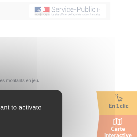
des montants en jeu.
En 1 clic
ant to activate
Carte
interactive