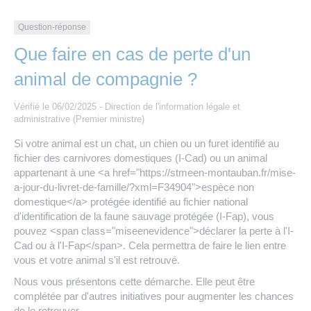
Les offres d’emploi de la communauté de
Eau et assainissement
communes
Question-réponse
Travaux
Que faire en cas de perte d'un
Nos publications
animal de compagnie ?
Numérique
Vérifié le 06/02/2025 - Direction de l'information légale et
administrative (Premier ministre)
Annuaire de contacts
Si votre animal est un chat, un chien ou un furet identifié au
fichier des carnivores domestiques (I-Cad) ou un animal
appartenant à une <a href="https://stmeen-montauban.fr/mise-
a-jour-du-livret-de-famille/?xml=F34904">espèce non
domestique</a> protégée identifié au fichier national
d'identification de la faune sauvage protégée (I-Fap), vous
pouvez <span class="miseenevidence">déclarer la perte à l'I-
Cad ou à l'I-Fap</span>. Cela permettra de faire le lien entre
vous et votre animal s'il est retrouvé.
Nous vous présentons cette démarche. Elle peut être
complétée par d'autres initiatives pour augmenter les chances
de le retrouver.