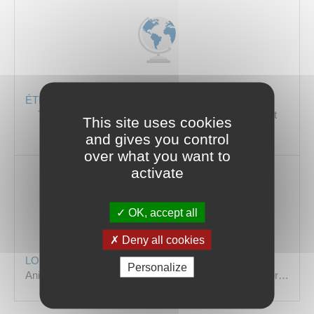
ÉTRANGER
Titres de séjour,
Attestation d’accueil,
Regroupement
This site uses cookies
familial…
and gives you control
over what you want to
activate
OK, accept all
Deny all cookies
LOISIRS
Personalize
Animaux,
Permis bateau,
Tourisme,
Permis de chasser…