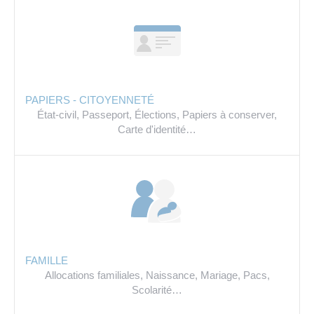
Les offres d’emploi de la communauté de
Eau et assainissement
communes
Travaux
Nos publications
Numérique
PAPIERS - CITOYENNETÉ
État-civil,
Passeport,
Élections,
Papiers à conserver,
Carte d'identité…
Annuaire de contacts
FAMILLE
Allocations familiales,
Naissance,
Mariage,
Pacs,
Scolarité…