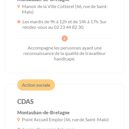
Les offres d’emploi de la communauté de
Eau et assainissement
Manoir de la Ville Cotterel (46, rue de Saint-
communes
Malo)
Travaux
Les mardis de 9h à 12h et de 14h à 17h. Sur
Nos publications
rendez-vous au 02 23 44 82 30.
Numérique
Accompagne les personnes ayant une
reconnaissance de la qualité de travailleur
Annuaire de contacts
handicapé.
Action sociale
CDAS
Montauban-de-Bretagne
Point Accueil Emploi (46, rue de Saint-Malo)