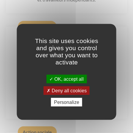
Action sociale
This site uses cookies
CIDFF 35
and gives you control
over what you want to
Montauban-de-Bretagne
activate
Point Accueil Emploi (46 rue de Saint-Malo)
Un jeudi par mois, de 9h30 à 12h. Rendez-
vous au 02 99 30 80 89.
OK, accept all
Deny all cookies
Centre d’information sur les droits des femmes
Personalize
et des familles.
Action sociale