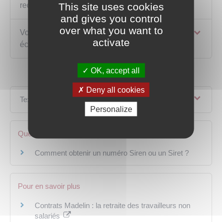
This site uses cookies
redressement judiciaire
and gives you control
over what you want to
Votre activité a cessé, car votre situation
activate
économique n'était pas viable
OK, accept all
Deny all cookies
Textes de référence
Personalize
Questions ? Réponses !
Comment obtenir un numéro Siren ou un Siret ?
Pour en savoir plus
Contrats Madelin : la retraite des travailleurs non
salariés