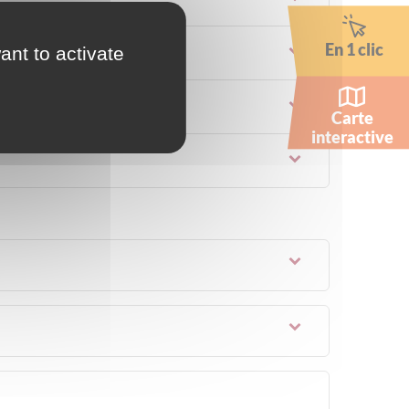
En 1 clic
ant to activate
Carte
interactive