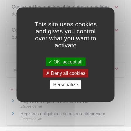
Quels sont les registres obligatoires en matière
de traitement des données personnelles ?
This site uses cookies
Comment se procurer les registres
and gives you control
obligatoires ?
over what you want to
activate
OK, accept all
Textes de référence
Deny all cookies
Personalize
Et aussi
Registres obligatoires d'une société
Étapes de vie
Registres obligatoires du micro-entrepreneur
Étapes de vie