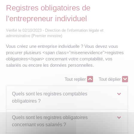
Les offres d’emploi de la communauté de
Eau et assainissement
Registres obligatoires de
communes
l'entrepreneur individuel
Travaux
Nos publications
Vérifié le 02/10/2023 - Direction de l'information légale et
administrative (Premier ministre)
Numérique
Vous créez une entreprise individuelle ? Vous devez vous
procurer plusieurs <span class="miseenevidence">registres
Annuaire de contacts
obligatoires</span> concernant votre comptabilité, vos
salariés ou encore les données personnelles.
Tout replier
Tout déplier
Quels sont les registres comptables
obligatoires ?
Quels sont les registres obligatoires
concernant vos salariés ?