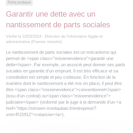
Les offres d’emploi de la communauté de
Eau et assainissement
Fiche pratique
communes
Garantir une dette avec un
Travaux
nantissement de parts sociales
Nos publications
Vérifié le 22/03/2024 - Direction de l'information légale et
Numérique
administrative (Premier ministre)
Le nantissement de parts sociales est un mécanisme qui
Annuaire de contacts
permet de <span class="miseenevidence">garantir une
dette</span>. Par exemple, un associé peut donner ses parts
sociales en garantie d'un emprunt. Il est très efficace et sa
constitution est simple et peu coûteuse. En fonction de la
manière dont le nantissement a été mis en place, il peut être
être <span class="miseenevidence">conventionnel</span>
(issu d'un contrat) ou<span class="miseenevidence">
judiciaire</span> (ordonné par le juge à la demande d'un <a
href="https://stmeen-montauban.fr/entreprise/?
xml=R15912">créancier</a>).