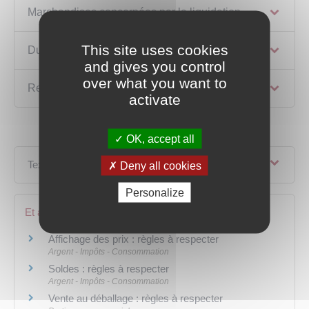
Marchandises concernées par la liquidation
This site uses cookies
Durée de la liquidation
and gives you control
over what you want to
Report de la liquidation
activate
OK, accept all
Textes de référence
Deny all cookies
Personalize
Et aussi
Affichage des prix : règles à respecter
Argent - Impôts - Consommation
Soldes : règles à respecter
Argent - Impôts - Consommation
Vente au déballage : règles à respecter