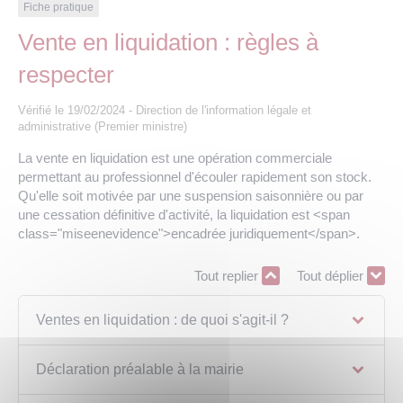
Les offres d’emploi de la communauté de
Eau et assainissement
Fiche pratique
communes
Vente en liquidation : règles à
Travaux
respecter
Nos publications
Vérifié le 19/02/2024 - Direction de l'information légale et
Numérique
administrative (Premier ministre)
La vente en liquidation est une opération commerciale
Annuaire de contacts
permettant au professionnel d'écouler rapidement son stock.
Qu'elle soit motivée par une suspension saisonnière ou par
une cessation définitive d'activité, la liquidation est <span
class="miseenevidence">encadrée juridiquement</span>.
Tout replier
Tout déplier
Ventes en liquidation : de quoi s'agit-il ?
Déclaration préalable à la mairie