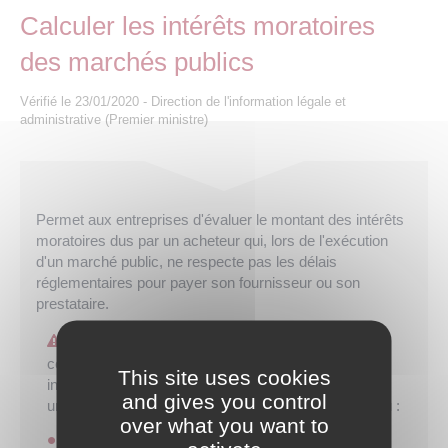
Les offres d’emploi de la communauté de
Eau et assainissement
Calculer les intérêts moratoires
communes
des marchés publics
Travaux
Nos publications
Vérifié le 23/01/2020 - Direction de l'information légale et
administrative (Premier ministre)
Numérique
Annuaire de contacts
Permet aux entreprises d'évaluer le montant des intérêts
moratoires dus par un acheteur qui, lors de l'exécution
d'un marché public, ne respecte pas les délais
réglementaires pour payer son fournisseur ou son
prestataire.
Attention :
cet outil ne peut pas être utilisé pour calculer les
This site uses cookies
intérêts moratoires dus par l'administration fiscale à
and gives you control
un contribuable qui, suite à une réclamation, a obtenu :
over what you want to
un remboursement d'impôt prononcé par une