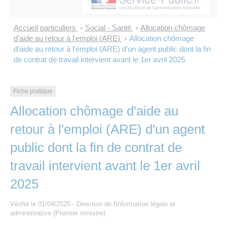
Les offres d’emploi de la communauté de
Eau et assainissement
communes
Accueil particuliers
Social - Santé
Allocation chômage
>
>
Travaux
d'aide au retour à l'emploi (ARE)
Allocation chômage
>
Nos publications
d'aide au retour à l'emploi (ARE) d'un agent public dont la fin
de contrat de travail intervient avant le 1er avril 2025
Numérique
Fiche pratique
Annuaire de contacts
Allocation chômage d'aide au
retour à l'emploi (ARE) d'un agent
public dont la fin de contrat de
travail intervient avant le 1er avril
2025
Vérifié le 01/04/2025 - Direction de l'information légale et
administrative (Premier ministre)