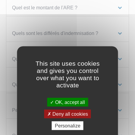
Quel est le montant de l'ARE ?
Quels sont les différés d'indemnisation ?
Quand l'ARE est-elle versée ?
This site uses cookies
and gives you control
over what you want to
activate
Quelle est la durée de versement de l'ARE ?
OK, accept all
Peut-on percevoir l'ARE et travailler ?
Deny all cookies
Personalize