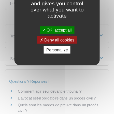
par le tribunal ?
and gives you control
over what you want to
activate
OK, accept all
Textes de référence
Deny all cookies
Personalize
Services en ligne et formulaires
Questions ? Réponses !
Comment agir seul devant le tribunal ?
L'avocat est-il obligatoire dans un procès civil ?
Quels sont les modes de preuve dans un procès
civil ?