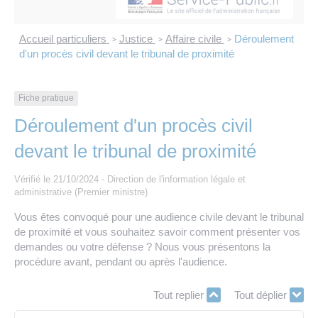
Les offres d’emploi de la communauté de
Eau et assainissement
communes
Accueil particuliers
Justice
Affaire civile
Déroulement
>
>
>
Travaux
d'un procès civil devant le tribunal de proximité
Nos publications
Numérique
Fiche pratique
Déroulement d'un procès civil
Annuaire de contacts
devant le tribunal de proximité
Vérifié le 21/10/2024 - Direction de l'information légale et
administrative (Premier ministre)
Vous êtes convoqué pour une audience civile devant le tribunal
de proximité et vous souhaitez savoir comment présenter vos
demandes ou votre défense ? Nous vous présentons la
procédure avant, pendant ou après l'audience.
Tout replier
Tout déplier