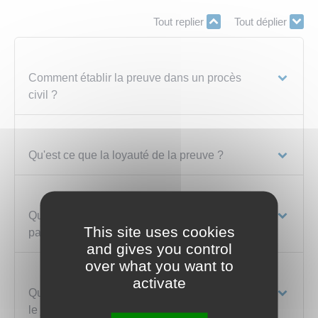
Tout replier
Tout déplier
Comment établir la preuve dans un procès
civil ?
Qu'est ce que la loyauté de la preuve ?
Quelles preuves peuvent être fournies par les
This site uses cookies
parties dans un procès civil ?
and gives you control
over what you want to
activate
Quelles preuves peuvent être demandées par
le juge dans un procès civil ?