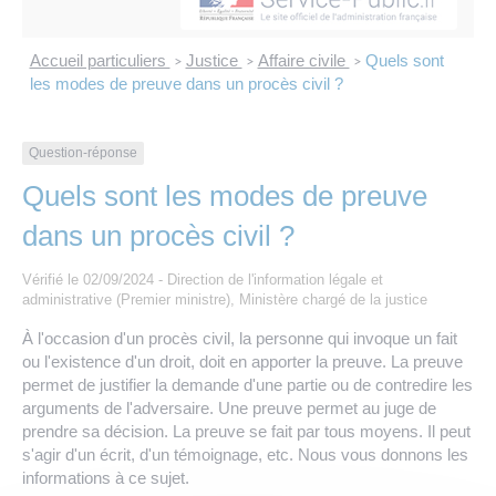
Les offres d’emploi de la communauté de
Eau et assainissement
communes
Accueil particuliers
Justice
Affaire civile
Quels sont
>
>
>
Travaux
les modes de preuve dans un procès civil ?
Nos publications
Numérique
Question-réponse
Quels sont les modes de preuve
Annuaire de contacts
dans un procès civil ?
Vérifié le 02/09/2024 - Direction de l'information légale et
administrative (Premier ministre), Ministère chargé de la justice
À l'occasion d'un procès civil, la personne qui invoque un fait
ou l'existence d'un droit, doit en apporter la preuve. La preuve
permet de justifier la demande d'une partie ou de contredire les
arguments de l'adversaire. Une preuve permet au juge de
prendre sa décision. La preuve se fait par tous moyens. Il peut
s'agir d'un écrit, d'un témoignage, etc. Nous vous donnons les
informations à ce sujet.