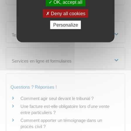
OK, accept all
Deny all cookies
Personalize
Textes de référence
Services en ligne et formulaires
Questions ? Réponses !
Comment agir seul devant le tribunal ?
Une facture est-elle obligatoire lors d'une vente
entre particuliers ?
Comment apporter un témoignage dans un
procès civil ?