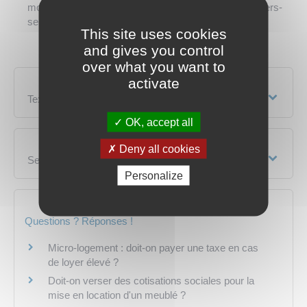
montauban.fr/guide-des-demarches-pour-les-particuliers-
service-public-fr/?xml=R24381">BIC</a>...).
This site uses cookies
and gives you control
over what you want to
activate
Textes de référence
OK, accept all
Deny all cookies
Services en ligne et formulaires
Personalize
Questions ? Réponses !
Micro-logement : doit-on payer une taxe en cas
de loyer élevé ?
Doit-on verser des cotisations sociales pour la
mise en location d'un meublé ?