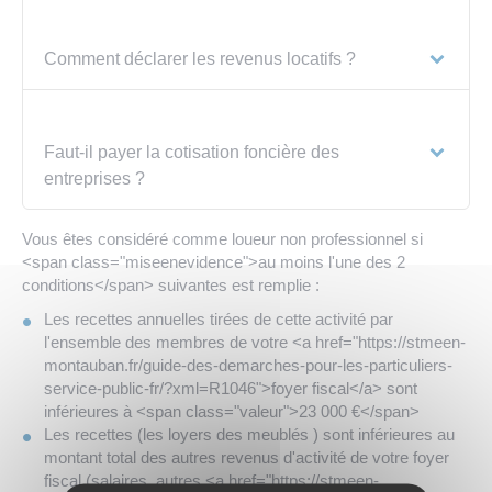
Comment déclarer les revenus locatifs ?
Faut-il payer la cotisation foncière des
entreprises ?
Vous êtes considéré comme loueur non professionnel si
<span class="miseenevidence">au moins l'une des 2
conditions</span> suivantes est remplie :
Les recettes annuelles tirées de cette activité par
l'ensemble des membres de votre <a href="https://stmeen-
montauban.fr/guide-des-demarches-pour-les-particuliers-
service-public-fr/?xml=R1046">foyer fiscal</a> sont
inférieures à <span class="valeur">23 000 €</span>
Les recettes (les loyers des meublés ) sont inférieures au
montant total des autres revenus d'activité de votre foyer
fiscal (salaires, autres <a href="https://stmeen-