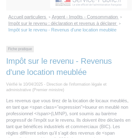
Les offres d’emploi de la communauté de
Eau et assainissement
communes
Accueil particuliers
Argent - Impôts - Consommation
>
>
Travaux
Impôt sur le revenu : déclaration et revenus à déclarer
>
Nos publications
Impôt sur le revenu - Revenus d'une location meublée
Numérique
Fiche pratique
Annuaire de contacts
Impôt sur le revenu - Revenus
d'une location meublée
Vérifié le 10/04/2025 - Direction de l'information légale et
administrative (Premier ministre)
Les revenus que vous tirez de la location de locaux meublés,
en tant que <span class="expression">loueur en meublé non
professionnel </span>(LMNP), sont soumis au barème
progressif de l'impôt sur le revenu. Ils doivent être déclarés en
tant que bénéfices industriels et commerciaux (BIC). Les
règles diffèrent selon qu'il s'agit des revenus de <span