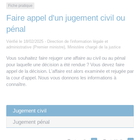
Les offres d’emploi de la communauté de
Eau et assainissement
Fiche pratique
communes
Faire appel d'un jugement civil ou
Travaux
Nos publications
pénal
Numérique
Vérifié le 18/02/2025 - Direction de l'information légale et
administrative (Premier ministre), Ministère chargé de la justice
Vous souhaitez faire rejuger une affaire au civil ou au pénal
Annuaire de contacts
pour laquelle une décision a été rendue ? Vous devez faire
appel de la décision. L'affaire est alors examinée et rejugée par
la cour d'appel. Nous vous donnons les informations à
connaître.
Jugement civil
Jugement pénal